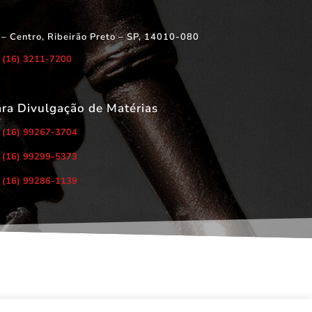
 – Centro, Ribeirão Preto – SP, 14010-080
(16) 3211-7200
ara Divulgação de Matérias
(16) 99267-3704
(16) 99299-5373
(16) 99286-1139