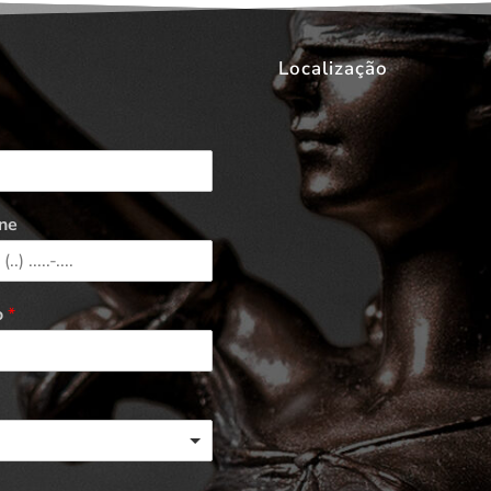
Localização
ne
o
*