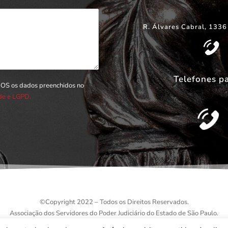
R. Álvares Cabral, 1336
Telefones p
DOS os dados preenchidos no
ade e LGPD.
©
Copyright 2022 – Todos os Direitos Reservados.
Associação dos Servidores do Poder Judiciário do Estado de São Paulo.