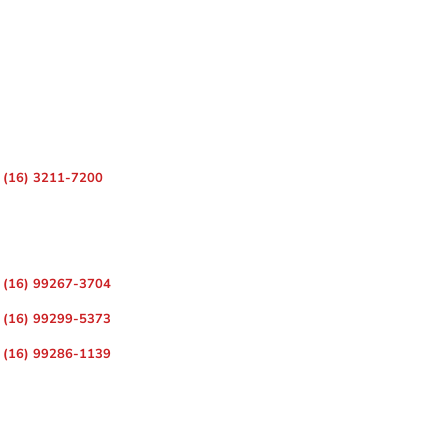
 – Centro, Ribeirão Preto – SP, 14010-080
(16) 3211-7200
ara Divulgação de Matérias
(16) 99267-3704
(16) 99299-5373
(16) 99286-1139