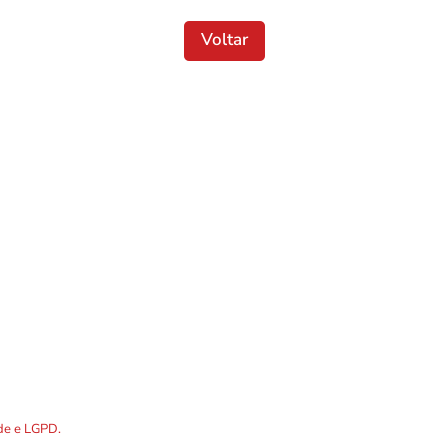
Voltar
Localização
DOS os dados preenchidos no
ade e LGPD.