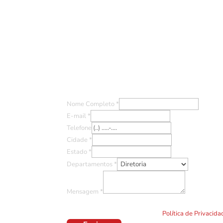
Entre em Contato
Nome Completo
*
E-mail
*
Telefone
Cidade
*
Estado
*
Departamentos
*
Mensagem
*
Ao clicar em "Enviar" você concorda com o uso de TO
formulário. Por favor leia a nossa
Política de Privacid