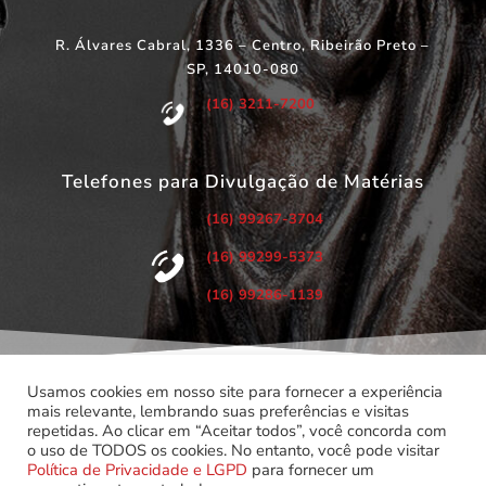
R. Álvares Cabral, 1336 – Centro, Ribeirão Preto –
SP, 14010-080
(16) 3211-7200
Telefones para Divulgação de Matérias
(16) 99267-3704
(16) 99299-5373
(16) 99286-1139
Usamos cookies em nosso site para fornecer a experiência
mais relevante, lembrando suas preferências e visitas
repetidas. Ao clicar em “Aceitar todos”, você concorda com
©
Copyright 2022 – Todos os Direitos Reservados.
o uso de TODOS os cookies. No entanto, você pode visitar
Associação dos Servidores do Poder Judiciário do Estado de
Política de Privacidade e LGPD
para fornecer um
São Paulo.