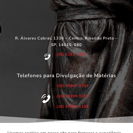
R. Álvares Cabral, 1336 – Centro, Ribeirão Preto –
SP, 14010-080
(16) 3211-7200
Telefones para Divulgação de Matérias
(16) 99267-3704
(16) 99299-5373
(16) 99286-1139