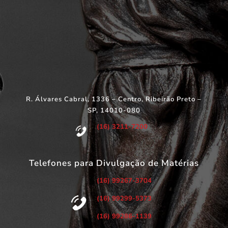
R. Álvares Cabral, 1336 – Centro, Ribeirão Preto –
SP, 14010-080
(16) 3211-7200
Telefones para Divulgação de Matérias
(16) 99267-3704
(16) 99299-5373
(16) 99286-1139