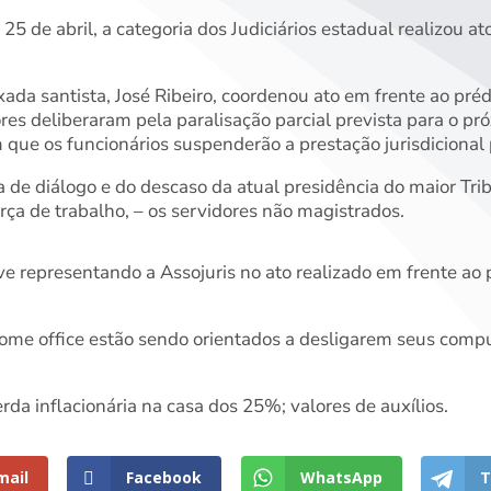
, 25 de abril, a categoria dos Judiciários estadual realizou a
ixada santista, José Ribeiro, coordenou ato em frente ao pré
es deliberaram pela paralisação parcial prevista para o pró
m que os funcionários suspenderão a prestação jurisdicional
ta de diálogo e do descaso da atual presidência do maior Tr
orça de trabalho, – os servidores não magistrados.
ve representando a Assojuris no ato realizado em frente ao 
ome office estão sendo orientados a desligarem seus comp
a inflacionária na casa dos 25%; valores de auxílios.
mail
Facebook
WhatsApp
T