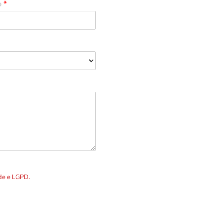
o
*
R. Álvares Cabral, 1336
Telefones p
DOS os dados preenchidos no
ade e LGPD.