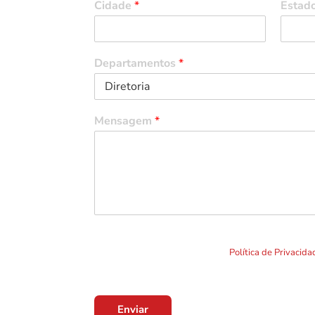
Cidade
*
Estad
Departamentos
*
Mensagem
*
Ao clicar em "Enviar" você concorda com o uso de TO
formulário. Por favor leia a nossa
Política de Privacid
Enviar