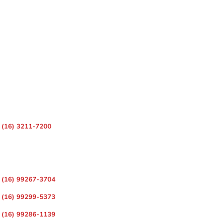
 – Centro, Ribeirão Preto – SP, 14010-080
(16) 3211-7200
ara Divulgação de Matérias
(16) 99267-3704
(16) 99299-5373
(16) 99286-1139