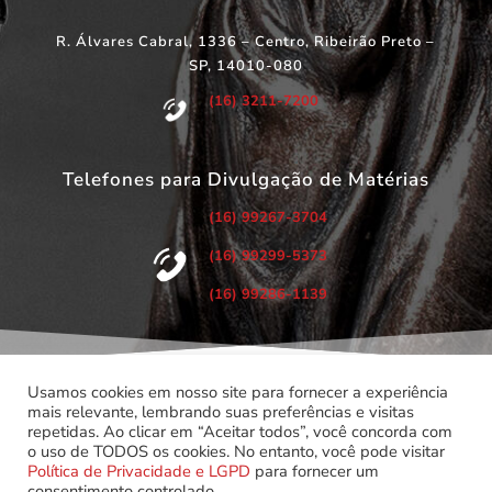
R. Álvares Cabral, 1336 – Centro, Ribeirão Preto –
SP, 14010-080
(16) 3211-7200
Telefones para Divulgação de Matérias
(16) 99267-3704
(16) 99299-5373
(16) 99286-1139
Usamos cookies em nosso site para fornecer a experiência
mais relevante, lembrando suas preferências e visitas
repetidas. Ao clicar em “Aceitar todos”, você concorda com
©
Copyright 2022 – Todos os Direitos Reservados.
o uso de TODOS os cookies. No entanto, você pode visitar
Associação dos Servidores do Poder Judiciário do Estado de
Política de Privacidade e LGPD
para fornecer um
São Paulo.
consentimento controlado.