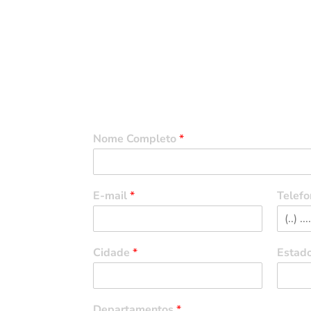
Entre em Contato
Nome Completo
*
E-mail
*
Telefo
Cidade
*
Estad
Departamentos
*