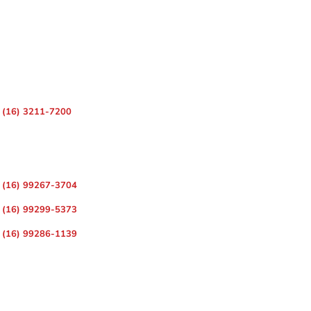
 – Centro, Ribeirão Preto – SP, 14010-080
(16) 3211-7200
ara Divulgação de Matérias
(16) 99267-3704
(16) 99299-5373
(16) 99286-1139