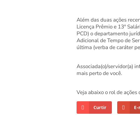
Além das duas ações recent
Licença Prêmio e 13° Salá
PCD) o departamento jurídi
Adicional de Tempo de Serv
última (verba de caráter p
Associada(o)/servidor(a) i
mais perto de você.
Veja abaixo o rol de ações
Curtir
E-