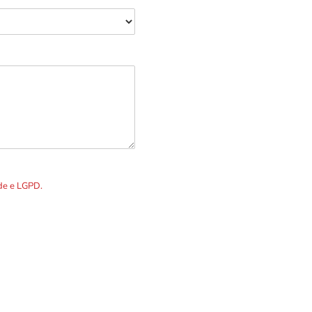
R. Álvares Cabral, 1336
Telefones p
DOS os dados preenchidos no
ade e LGPD.