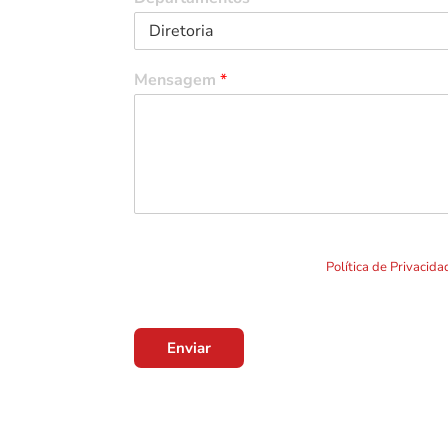
Mensagem
*
Ao clicar em "Enviar" você concorda com o uso de TO
formulário. Por favor leia a nossa
Política de Privacid
Enviar