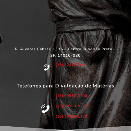
R. Álvares Cabral, 1336 – Centro, Ribeirão Preto –
SP, 14010-080
(16) 3211-7200
Telefones para Divulgação de Matérias
(16) 99267-3704
(16) 99299-5373
(16) 99286-1139