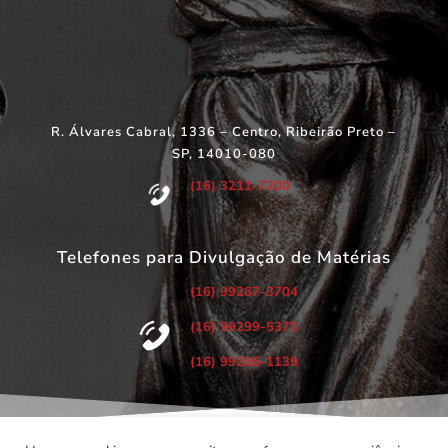
R. Álvares Cabral, 1336 – Centro, Ribeirão Preto –
SP, 14010-080
(16) 3211-7200
Telefones para Divulgação de Matérias
(16) 99267-3704
(16) 99299-5373
(16) 99286-1139