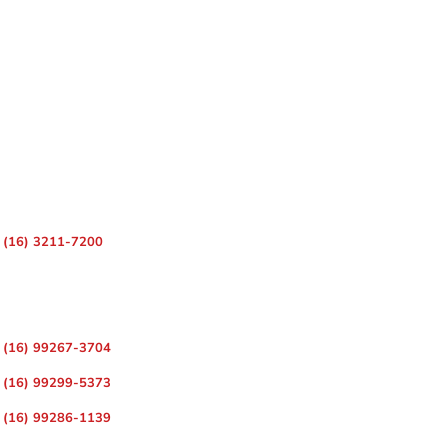
 – Centro, Ribeirão Preto – SP, 14010-080
(16) 3211-7200
ara Divulgação de Matérias
(16) 99267-3704
(16) 99299-5373
(16) 99286-1139