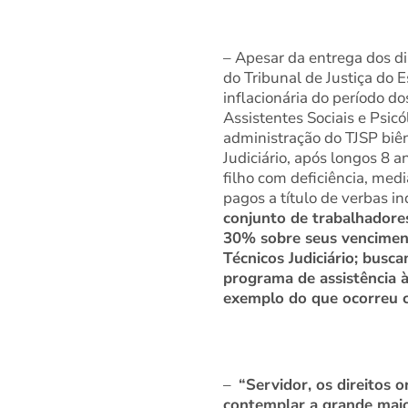
– Apesar da entrega dos di
do Tribunal de Justiça do 
inflacionária do período d
Assistentes Sociais e Psic
administração do TJSP biên
Judiciário, após longos 8 a
filho com deficiência, med
pagos a título de verbas in
conjunto de trabalhadore
30% sobre seus venciment
Técnicos Judiciário; busc
programa de assistência à
exemplo do que ocorreu c
–
“Servidor, os direitos
contemplar a grande maio