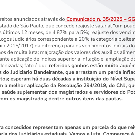
reitos anunciados através do
Comunicado n. 35/2025 – S
Estado de São Paulo, que concede reajuste salarial “um pou
os últimos 12 meses, de 4,87% para 5%; reajuste dos vencim
ólogos Judiciários correspondente a 20% (a categoria pleit
io 2016/2017) da diferença para os vencimentos iniciais d
nos de muita luta; majoração dos valores dos auxílios alimen
iante aplicação de índices superior a inflação e, ampliação 
denizadas; fato é que
referidos ganhos estão muito aquém
s do Judiciário Bandeirante, que arrastam um perda infl
os; esperam há duas décadas a instituição do Nível Supe
am a melhor aplicação da Resolução 294/2019, do CNJ, qu
 saúde suplementar dos magistrados e servidores do Poder
om os magistrados; dentre outros itens das pautas.
 ora concedidos representam apenas um parcela do que re
ria dos Judiciários estaduais. Vamos à luta. Compareça 