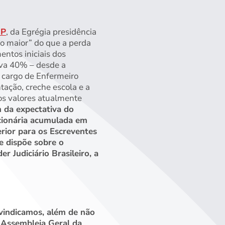
GP
, da Egrégia presidência
co maior” do que a perda
entos iniciais dos
eava 40% – desde a
o cargo de Enfermeiro
tação, creche escola e a
dos valores atualmente
 da expectativa do
acionária acumulada em
rior para os Escreventes
e dispõe sobre o
 Judiciário Brasileiro, a
ivindicamos, além de não
à Assembleia Geral da