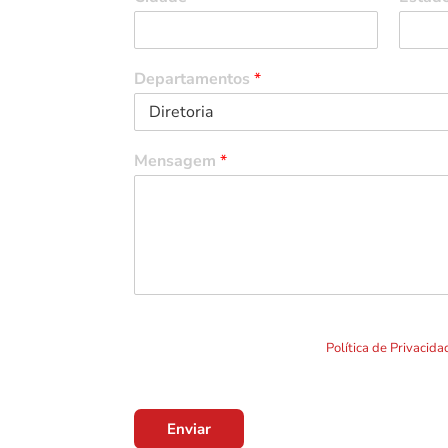
Departamentos
*
Mensagem
*
Ao clicar em "Enviar" você concorda com o uso de TO
formulário. Por favor leia a nossa
Política de Privacid
Enviar