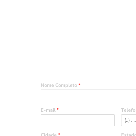
Entre em Contato
Nome Completo
*
E-mail
*
Telefo
Cidade
*
Estad