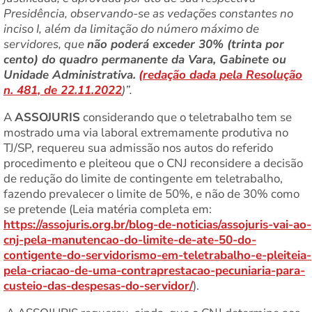
Presidência, observando-se as vedações constantes no
inciso I, além da limitação do número máximo de
servidores, que
não poderá exceder 30% (trinta por
cento) do quadro permanente da Vara, Gabinete ou
Unidade Administrativa.
(
redação dada pela Resolução
n. 481, de 22.11.2022
)”.
A
ASSOJURIS
considerando que o teletrabalho tem se
mostrado uma via laboral extremamente produtiva no
TJ/SP, requereu sua admissão nos autos do referido
procedimento e pleiteou que o CNJ reconsidere a decisão
de redução do limite de contingente em teletrabalho,
fazendo prevalecer o limite de 50%, e não de 30% como
se pretende (Leia matéria completa em:
https://assojuris.org.br/blog-de-noticias/assojuris-vai-ao-
cnj-pela-manutencao-do-limite-de-ate-50-do-
contigente-do-servidorismo-em-teletrabalho-e-pleiteia-
pela-criacao-de-uma-contraprestacao-pecuniaria-para-
custeio-das-despesas-do-servidor/
).