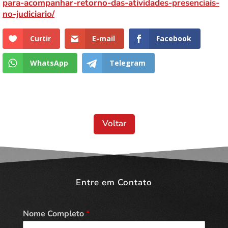
para-acompanhar-retorno-das-atividades-presenciais-
no-judiciario/
Curtir
E-mail
Facebook
WhatsApp
Telegram
Voltar
Entre em Contato
Nome Completo
*