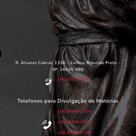
R. Álvares Cabral, 1336 – Centro, Ribeirão Preto –
SP, 14010-080
(16) 3211-7200
Telefones para Divulgação de Matérias
(16) 99267-3704
(16) 99299-5373
(16) 99286-1139