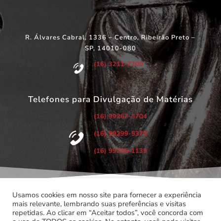
R. Álvares Cabral, 1336 – Centro, Ribeirão Preto –
SP, 14010-080
(16) 3211-7200
Telefones para Divulgação de Matérias
(16) 99267-3704
(16) 99299-5373
(16) 99286-1139
Usamos cookies em nosso site para fornecer a experiência
mais relevante, lembrando suas preferências e visitas
repetidas. Ao clicar em “Aceitar todos”, você concorda com
©
Copyright 2022 – Todos os Direitos Reservados.