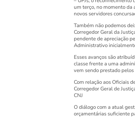
– UPJs; o reconhecimento d
um terço, no momento da a
novos servidores concursad
Também não podemos deixar
Corregedor Geral da Justiça
pendente de apreciação pe
Administrativo inicialmente
Esses avanços são atribuíd
classe frente a uma admin
vem sendo prestado pelos 
Com relação aos Oficiais de
Corregedor Geral de Justiç
CNJ
⁠O diálogo com a atual ges
orçamentárias suficiente pa