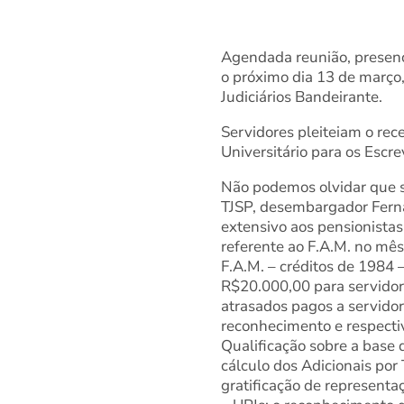
Agendada reunião, presenc
o próximo dia 13 de março,
Judiciários Bandeirante.
Servidores pleiteiam o re
Universitário para os Escre
Não podemos olvidar que s
TJSP, desembargador Fernan
extensivo aos pensionista
referente ao F.A.M. no mês
F.A.M. – créditos de 1984
R$20.000,00 para servidor
atrasados pagos a servido
reconhecimento e respectiv
Qualificação sobre a base 
cálculo dos Adicionais por
gratificação de represent