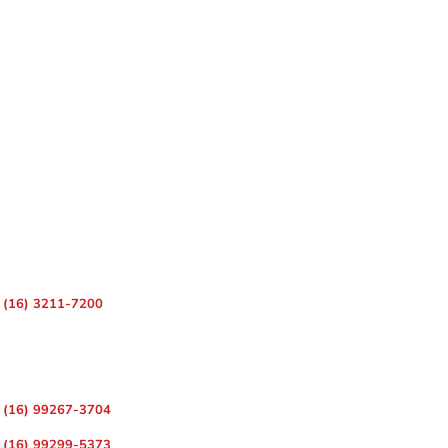
 – Centro, Ribeirão Preto – SP, 14010-080
(16) 3211-7200
ara Divulgação de Matérias
(16) 99267-3704
(16) 99299-5373