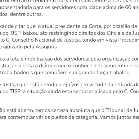
o direito ao recebimento de valor equivalente a 120 dias de
posentadoria para os servidores com idade acima de 60 a
os, dentre outros.
 de citar que, o atual presidente da Corte, por ocasião d
 do TJSP, baixou ato restringindo direitos dos Oficiais de Ju
lo C. Conselho Nacional de Justiça, tendo em vista Procedi
 ajuizado pela Assojuris.
os a luta e mobilização dos servidores; pela organização c
istração aberta a diálogo que reconhece o desempenho e tr
trabalhadores que compõem sua grande força trabalho.
 Justiça que estão tendo prejuízos em virtude da retirada de
a do TJSP, a situação ainda está sendo analisada pelo C. Co
tão está aberto, temos certeza absoluta que o Tribunal de J
ra contemplar vários pleitos da categoria. Vamos juntos ser