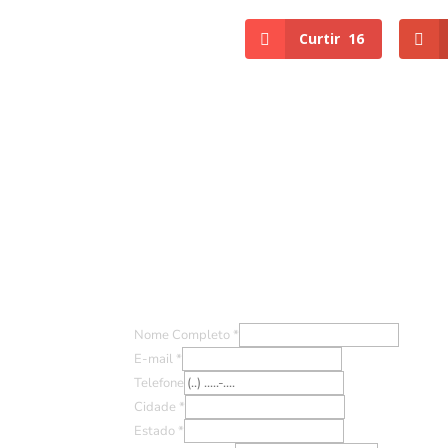
Curtir
16
Entre em Contato
Nome Completo
*
E-mail
*
Telefone
Cidade
*
Estado
*