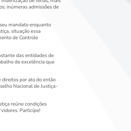
 indenização de férias, mais
nos; inúmeras admissões de
e seu mandato enquanto
stiça, situação essa
mento de Controle
onstante das entidades de
abalho de excelência que
 direitos por ato do então
nselho Nacional de Justiça-
ustiça reúne condições
vidores. Participe!