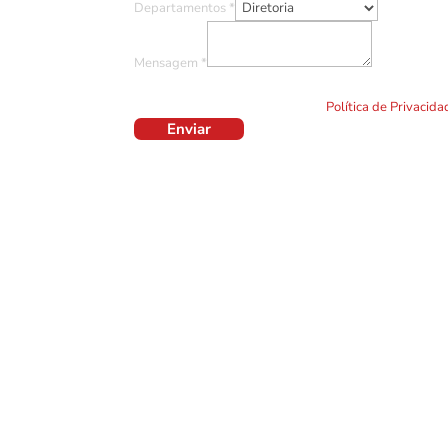
Departamentos
*
Mensagem
*
Ao clicar em "Enviar" você concorda com o uso de TO
formulário. Por favor leia a nossa
Política de Privacid
Enviar