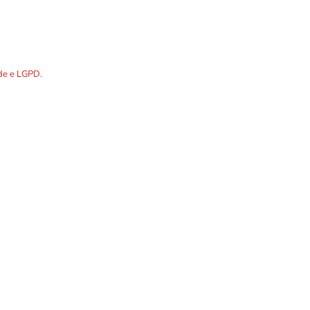
DOS os dados preenchidos no
ade e LGPD.
R. Álvares Cabral, 1336
Telefones p