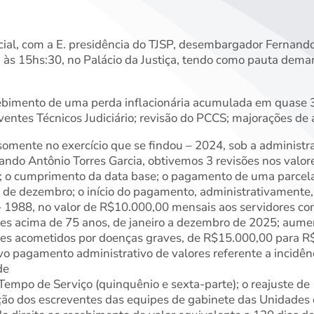
ial, com a E. presidência do TJSP, desembargador Fernando
 às 15hs:30, no Palácio da Justiça, tendo como pauta dema
cebimento de uma perda inflacionária acumulada em quase 3
ventes Técnicos Judiciário; revisão do PCCS; majorações de a
omente no exercício que se findou – 2024, sob a administr
do Antônio Torres Garcia, obtivemos 3 revisões nos valore
s; o cumprimento da data base; o pagamento de uma parcel
 de dezembro; o início do pagamento, administrativamente,
 – 1988, no valor de R$10.000,00 mensais aos servidores c
es acima de 75 anos, de janeiro a dezembro de 2025; aume
res acometidos por doenças graves, de R$15.000,00 para R
o pagamento administrativo de valores referente a incidênc
de
 Tempo de Serviço (quinquênio e sexta-parte); o reajuste de
ação dos escreventes das equipes de gabinete das Unidades