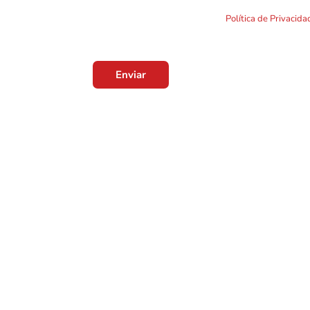
Ao clicar em "Enviar" você concorda com o uso de TO
formulário. Por favor leia a nossa
Política de Privacid
Enviar