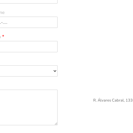
ne
o
*
R. Álvares Cabral, 133