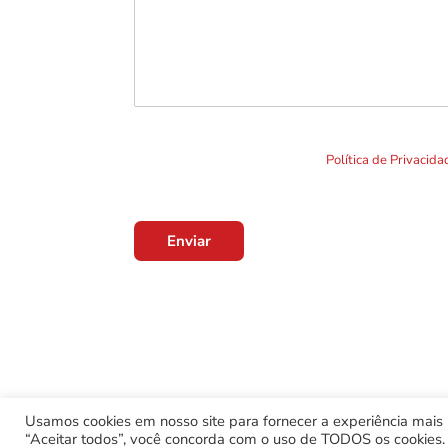
Ao clicar em "Enviar" você concorda com o uso de TO
formulário. Por favor leia a nossa
Política de Privacid
Enviar
Usamos cookies em nosso site para fornecer a experiência mais r
“Aceitar todos”, você concorda com o uso de TODOS os cookies. 