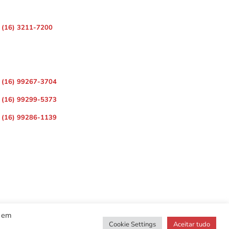
 – Centro, Ribeirão Preto – SP, 14010-080
(16) 3211-7200
ara Divulgação de Matérias
(16) 99267-3704
(16) 99299-5373
(16) 99286-1139
r em
Cookie Settings
Aceitar tudo