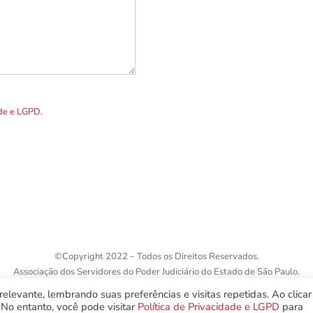
R. Álvares Cabral, 1336
Telefones p
DOS os dados preenchidos no
ade e LGPD.
©
Copyright 2022 – Todos os Direitos Reservados.
Associação dos Servidores do Poder Judiciário do Estado de São Paulo.
elevante, lembrando suas preferências e visitas repetidas. Ao clica
No entanto, você pode visitar
Política de Privacidade e LGPD
para