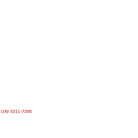
 – Centro, Ribeirão Preto – SP, 14010-080
(16) 3211-7200
ara Divulgação de Matérias