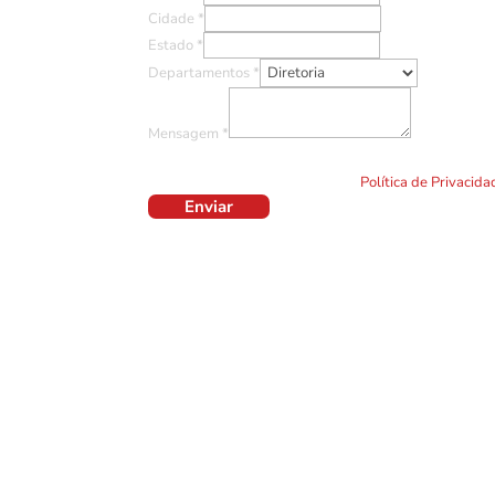
Cidade
*
Estado
*
Departamentos
*
Mensagem
*
Ao clicar em "Enviar" você concorda com o uso de TO
formulário. Por favor leia a nossa
Política de Privacid
Enviar