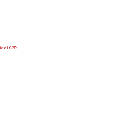
DOS os dados preenchidos no
ade e LGPD.
R. Álvares Cabral, 1336
Telefones p