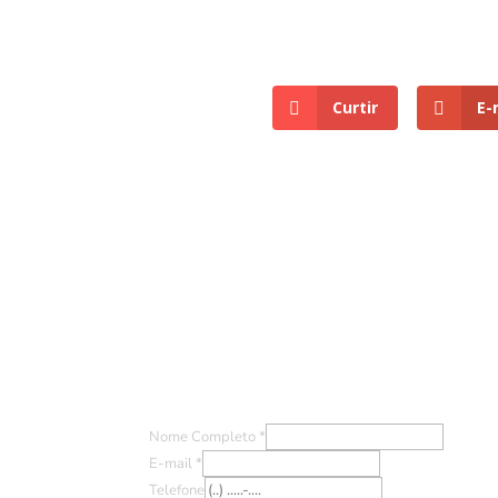
Curtir
E-
Entre em Contato
Nome Completo
*
E-mail
*
Telefone