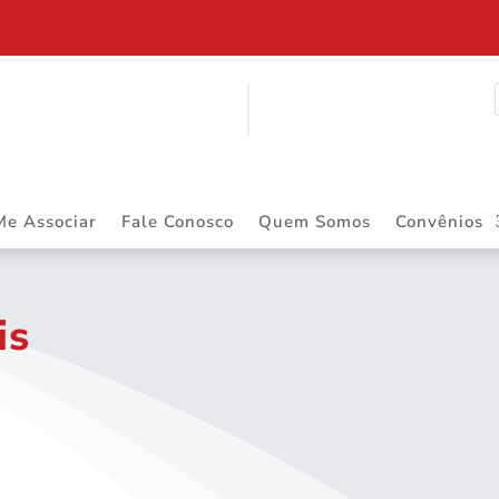
$ 2.883.668,55 DE PRECATÓRIOS
Me Associar
Fale Conosco
Quem Somos
Convênios
is