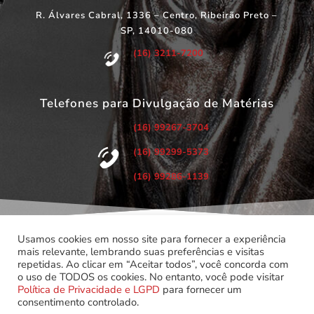
R. Álvares Cabral, 1336 – Centro, Ribeirão Preto –
SP, 14010-080
(16) 3211-7200
Telefones para Divulgação de Matérias
(16) 99267-3704
(16) 99299-5373
(16) 99286-1139
Usamos cookies em nosso site para fornecer a experiência
mais relevante, lembrando suas preferências e visitas
repetidas. Ao clicar em “Aceitar todos”, você concorda com
©
Copyright 2022 – Todos os Direitos Reservados.
o uso de TODOS os cookies. No entanto, você pode visitar
Associação dos Servidores do Poder Judiciário do Estado de
Política de Privacidade e LGPD
para fornecer um
São Paulo.
consentimento controlado.