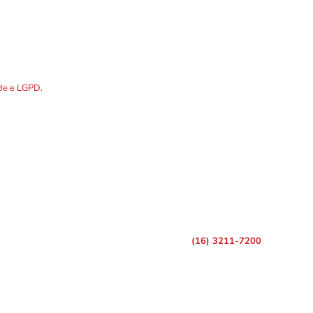
DOS os dados preenchidos no
ade e LGPD.
R. Álvares Cabral, 1336
(16) 3211-7200
Telefones p