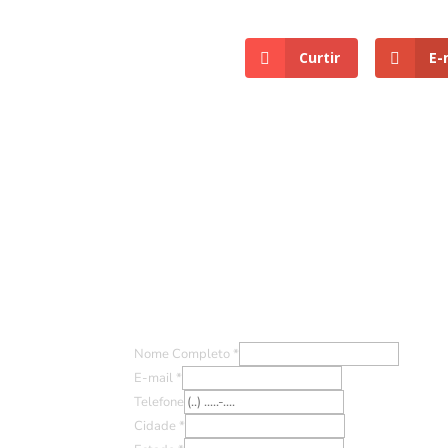
Curtir
E-
Entre em Contato
Nome Completo
*
E-mail
*
Telefone
Cidade
*