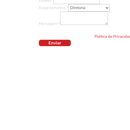
Estado
*
Departamentos
*
Mensagem
*
Ao clicar em "Enviar" você concorda com o uso de TO
formulário. Por favor leia a nossa
Política de Privacid
Enviar