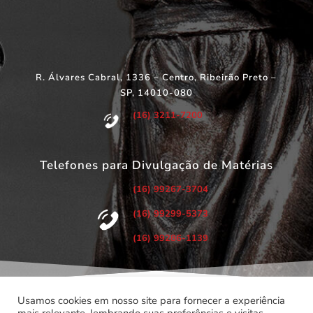
R. Álvares Cabral, 1336 – Centro, Ribeirão Preto –
SP, 14010-080
(16) 3211-7200
Telefones para Divulgação de Matérias
(16) 99267-3704
(16) 99299-5373
(16) 99286-1139
Usamos cookies em nosso site para fornecer a experiência