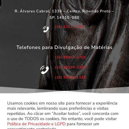
R. Álvares Cabral, 1336 – Centro, Ribeirão Preto –
SP, 14010-080
(16) 3211-7200
Telefones para Divulgação de Matérias
(16) 99267-3704
(16) 99299-5373
(16) 99286-1139
Usamos cookies em nosso site para fornecer a experiência
mais relevante, lembrando suas preferências e visitas
repetidas. Ao clicar em “Aceitar todos”, você concorda com
©
Copyright 2022 – Todos os Direitos Reservados.
o uso de TODOS os cookies. No entanto, você pode visitar
Associação dos Servidores do Poder Judiciário do Estado de
Política de Privacidade e LGPD
para fornecer um
São Paulo.