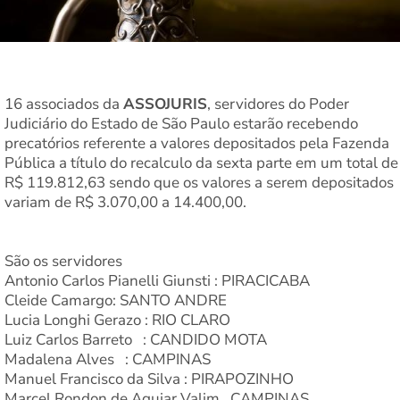
16 associados da
ASSOJURIS
, servidores do Poder
Judiciário do Estado de São Paulo estarão recebendo
precatórios referente a valores depositados pela Fazenda
Pública a título do recalculo da sexta parte em um total de
R$ 119.812,63 sendo que os valores a serem depositados
variam de R$ 3.070,00 a 14.400,00.
São os servidores
Antonio Carlos Pianelli Giunsti : PIRACICABA
Cleide Camargo: SANTO ANDRE
Lucia Longhi Gerazo : RIO CLARO
Luiz Carlos Barreto : CANDIDO MOTA
Madalena Alves : CAMPINAS
Manuel Francisco da Silva : PIRAPOZINHO
Marcel Rondon de Aguiar Valim CAMPINAS