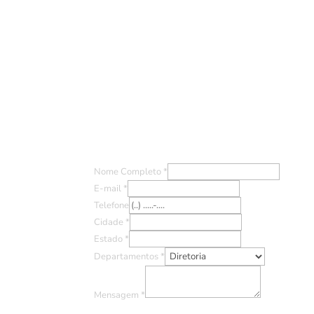
Entre em Contato
Nome Completo
*
E-mail
*
Telefone
Cidade
*
Estado
*
Departamentos
*
Mensagem
*
Ao clicar em "Enviar" você concorda com o uso de TO