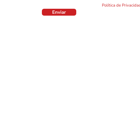
formulário. Por favor leia a nossa
Política de Privacid
Enviar