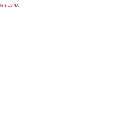
ade e LGPD.
R. Álvares Cabral, 1336
Telefones p