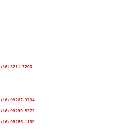
 – Centro, Ribeirão Preto – SP, 14010-080
(16) 3211-7200
ara Divulgação de Matérias
(16) 99267-3704
(16) 99299-5373
(16) 99286-1139