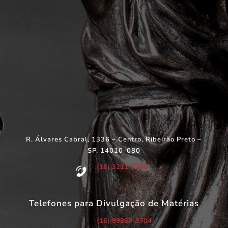
R. Álvares Cabral, 1336 – Centro, Ribeirão Preto –
SP, 14010-080
(16) 3211-7200
Telefones para Divulgação de Matérias
(16) 99267-3704