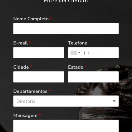
Entre em Contato
Nome Completo
*
E-mail
*
Telefone
Cidade
*
Estado
*
Departamentos
*
Diretoria
Mensagem
*