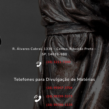
R. Álvares Cabral, 1336 – Centro, Ribeirão Preto –
SP, 14010-080
(16) 3211-7200
Telefones para Divulgação de Matérias
(16) 99267-3704
(16) 99299-5373
(16) 99286-1139