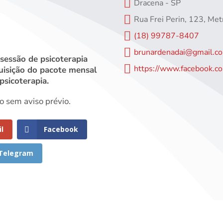

Dracena - SP

Rua Frei Perin, 123, Me

(18) 99787-8407

brunardenadai@gmail.c
essão de psicoterapia

https://www.facebook.c
isição do pacote mensal
 psicoterapia.
ão sem aviso prévio.
l
Facebook
Telegram