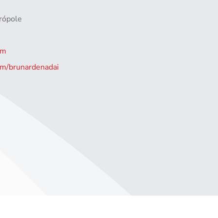
trópole
om
om/brunardenadai