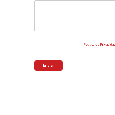
Ao clicar em "Enviar" você concorda com o uso de TO
formulário. Por favor leia a nossa
Política de Privacid
Enviar