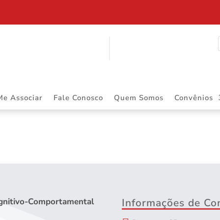
$ 2.883.668,55 DE PRECATÓRIOS
Me Associar
Fale Conosco
Quem Somos
Convênios
Bruna Denadai
ognitivo-Comportamental
Informações de Co