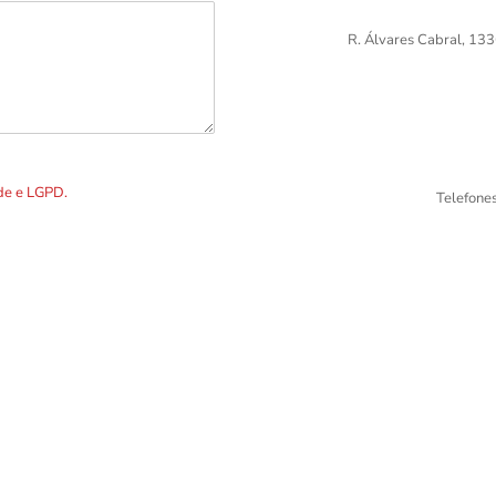
R. Álvares Cabral, 133
DOS os dados preenchidos no
ade e LGPD.
Telefone