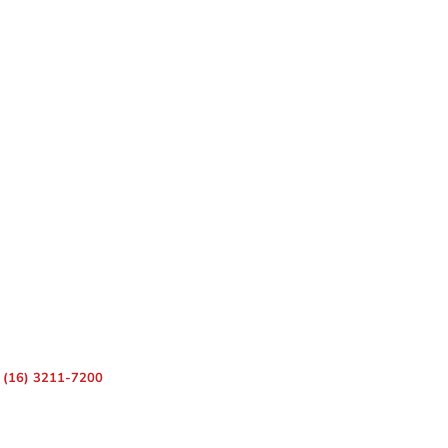
 – Centro, Ribeirão Preto – SP, 14010-080
(16) 3211-7200