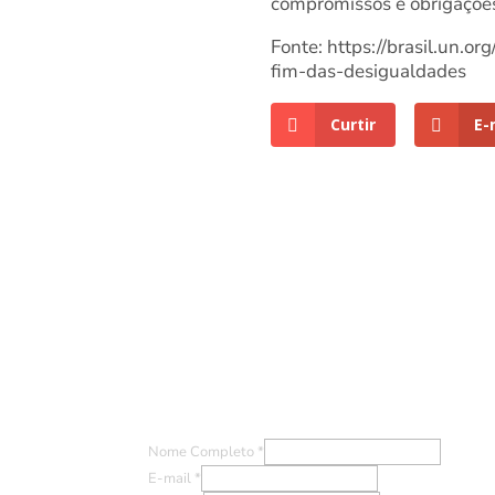
compromissos e obrigações
Fonte: https://brasil.un
fim-das-desigualdades
Curtir
E-
Entre em Contato
Nome Completo
*
E-mail
*