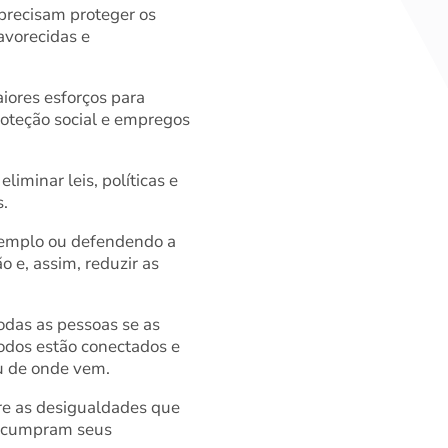
 precisam proteger os
avorecidas e
ores esforços para
roteção social e empregos
iminar leis, políticas e
s.
exemplo ou defendendo a
 e, assim, reduzir as
odas as pessoas se as
odos estão conectados e
u de onde vem.
re as desigualdades que
s cumpram seus