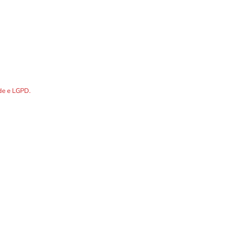
DOS os dados preenchidos no
ade e LGPD.
R. Álvares Cabral, 1336