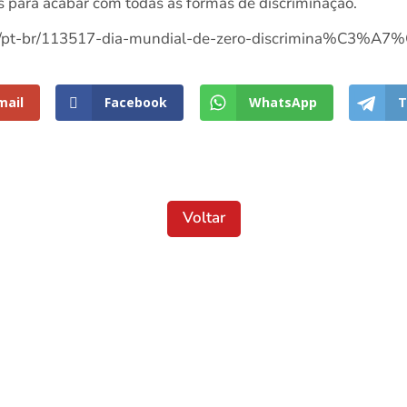
 para acabar com todas as formas de discriminação.
.org/pt-br/113517-dia-mundial-de-zero-discrimina%C3%A
mail
Facebook
WhatsApp
T
Voltar
Localização