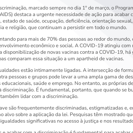
scriminação, marcado sempre no dia 1º de março, o Progr
AIDS) destaca a urgente necessidade de ação para acabar
, estado de saúde, ocupação, deficiência, orientação sexual
nia e religião, que continuam a persistir em todo o mundo.
tando para mais de 70% das pessoas ao redor do mundo, o
senvolvimento econômico e social. A COVID-19 atingiu com 
 disponibilização de novas vacinas contra a COVID-19, há
soas comparam essa situação a um apartheid de vacinas.
ualdades estão intimamente ligadas. A intersecção de forma
contra pessoas e grupos pode levar a uma ampla gama de de
es educacionais, saúde e emprego. No entanto, as próprias
 discriminação. É fundamental, portanto, que quando se bu
também lidar com a discriminação.
ve são frequentemente discriminadas, estigmatizadas e, e
mo alvo sobre a aplicação da lei. Pesquisas têm mostrado qu
igualdades significativas no acesso à justiça e nos resulta
s e acabar com a discriminação é fundamental para acabar