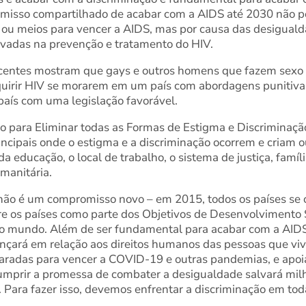
misso compartilhado de acabar com a AIDS até 2030 não po
ou meios para vencer a AIDS, mas por causa das desiguald
adas na prevenção e tratamento do HIV.
ecentes mostram que gays e outros homens que fazem sex
uirir HIV se morarem em um país com abordagens punitivas
aís com uma legislação favorável.
ão para Eliminar todas as Formas de Estigma e Discriminaç
principais onde o estigma e a discriminação ocorrem e criam
 da educação, o local de trabalho, o sistema de justiça, fam
manitária.
não é um compromisso novo – em 2015, todos os países se
re os países como parte dos Objetivos de Desenvolvimento
lo mundo. Além de ser fundamental para acabar com a AIDS
ará em relação aos direitos humanos das pessoas que viv
radas para vencer a COVID-19 e outras pandemias, e apoia
umprir a promessa de combater a desigualdade salvará milh
Para fazer isso, devemos enfrentar a discriminação em tod