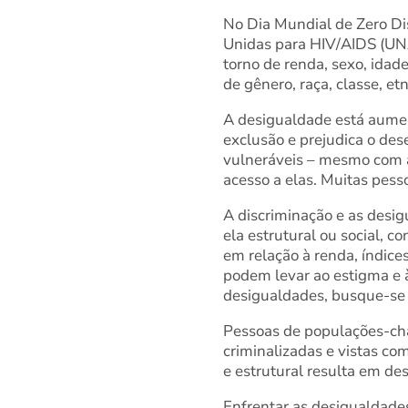
No Dia Mundial de Zero Di
Unidas para HIV/AIDS (UN
torno de renda, sexo, idade
de gênero, raça, classe, et
A desigualdade está aumen
exclusão e prejudica o de
vulneráveis – mesmo com a
acesso a elas. Muitas pes
A discriminação e as desig
ela estrutural ou social, 
em relação à renda, índic
podem levar ao estigma e à
desigualdades, busque-se 
Pessoas de populações-cha
criminalizadas e vistas co
e estrutural resulta em des
Enfrentar as desigualdade