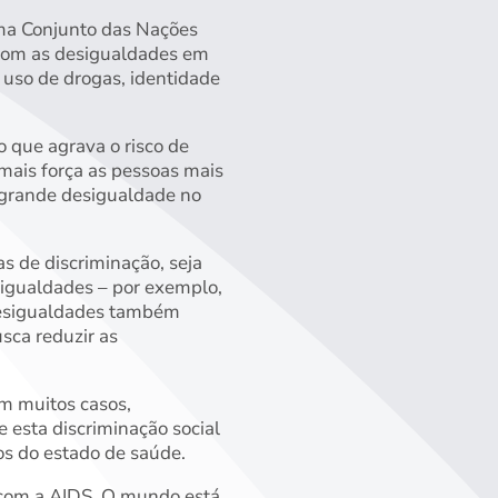
ama Conjunto das Nações
 com as desigualdades em
, uso de drogas, identidade
 que agrava o risco de
mais força as pessoas mais
 grande desigualdade no
s de discriminação, seja
sigualdades – por exemplo,
 desigualdades também
sca reduzir as
m muitos casos,
e esta discriminação social
dos do estado de saúde.
 com a AIDS. O mundo está