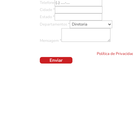
Telefone
Cidade
*
Estado
*
Departamentos
*
Mensagem
*
Ao clicar em "Enviar" você concorda com o uso de TO
formulário. Por favor leia a nossa
Política de Privacid
Enviar