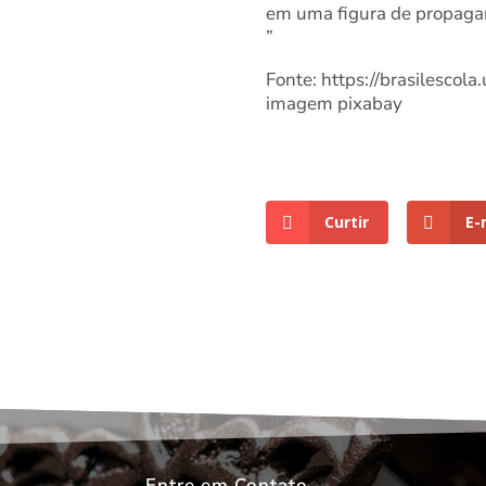
em uma figura de propagand
”
Fonte: https://brasilescol
imagem pixabay
Curtir
E-
Entre em Contato