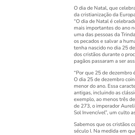
O dia de Natal, que celeb
da cristianização da Europa
“O dia de Natal é celebrad
mais importantes do ano n
uma das pessoas da Trindad
os pecados e salvar a hum
tenha nascido no dia 25 de
dos cristãos durante o pro
pagãos passaram a ser assi
“Por que 25 de dezembro é
O dia 25 de dezembro coinc
menor do ano. Essa caracte
antigas, incluindo as clás
exemplo, ao menos três deu
de 273, o imperador Aureli
Sol Invencível”, um culto 
Sabemos que os cristãos c
século I. Na medida em que