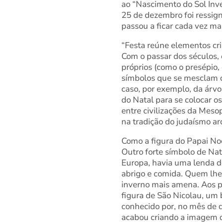
ao “Nascimento do Sol Inve
25 de dezembro foi ressign
passou a ficar cada vez mai
“Festa reúne elementos cr
Com o passar dos séculos, 
próprios (como o presépio,
símbolos que se mesclam c
caso, por exemplo, da árv
do Natal para se colocar o
entre civilizações da Mes
na tradição do judaísmo arc
Como a figura do Papai No
Outro forte símbolo de Nat
Europa, havia uma lenda do
abrigo e comida. Quem lhe
inverno mais amena. Aos p
figura de São Nicolau, um 
conhecido por, no mês de 
acabou criando a imagem do