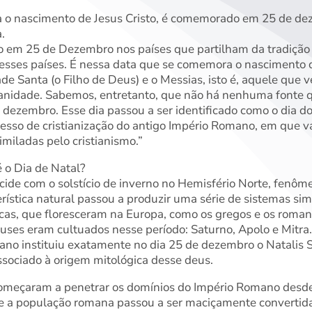
ra o nascimento de Jesus Cristo, é comemorado em 25 de d
.
o em 25 de Dezembro nos países que partilham da tradição 
esses países. É nessa data que se comemora o nascimento d
e Santa (o Filho de Deus) e o Messias, isto é, aquele que 
anidade. Sabemos, entretanto, que não há nenhuma fonte q
 dezembro. Esse dia passou a ser identificado como o dia d
cesso de cristianização do antigo Império Romano, em que vá
miladas pelo cristianismo.”
 o Dia de Natal?
ide com o solstício de inverno no Hemisfério Norte, fenôme
rística natural passou a produzir uma série de sistemas simb
sicas, que floresceram na Europa, como os gregos e os roma
ses eram cultuados nesse período: Saturno, Apolo e Mitra.
ano instituiu exatamente no dia 25 de dezembro o Natalis So
associado à origem mitológica desse deus.
omeçaram a penetrar os domínios do Império Romano desde
 a população romana passou a ser maciçamente convertida à 