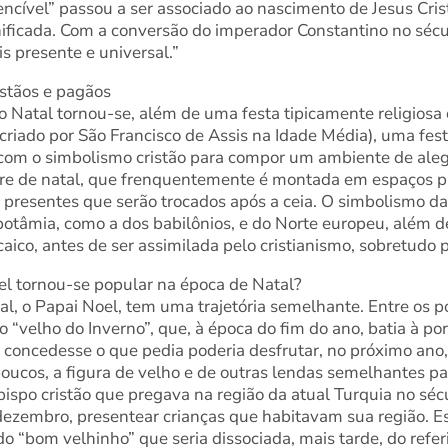
ncível” passou a ser associado ao nascimento de Jesus Cris
ificada. Com a conversão do imperador Constantino no sécul
s presente e universal.”
istãos e pagãos
o Natal tornou-se, além de uma festa tipicamente religios
 criado por São Francisco de Assis na Idade Média), uma fes
om o simbolismo cristão para compor um ambiente de alegri
ore de natal, que frenquentemente é montada em espaços p
s presentes que serão trocados após a ceia. O simbolismo da
opotâmia, como a dos babilônios, e do Norte europeu, além 
aico, antes de ser assimilada pelo cristianismo, sobretudo p
el tornou-se popular na época de Natal?
al, o Papai Noel, tem uma trajetória semelhante. Entre os 
 “velho do Inverno”, que, à época do fim do ano, batia à po
 concedesse o que pedia poderia desfrutar, no próximo an
oucos, a figura de velho e de outras lendas semelhantes pa
bispo cristão que pregava na região da atual Turquia no sécu
dezembro, presentear crianças que habitavam sua região. E
 “bom velhinho” que seria dissociada, mais tarde, do refe