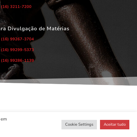
(16) 3211-7200
ara Divulgação de Matérias
(16) 99267-3704
(16) 99299-5373
(16) 99286-1139
r em
Cookie Settings
Aceitar tudo