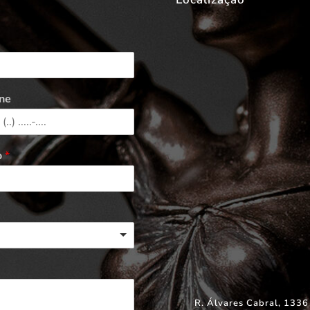
ne
o
*
R. Álvares Cabral, 1336