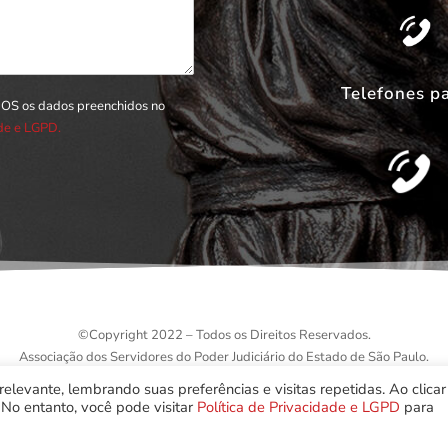
Telefones p
DOS os dados preenchidos no
ade e LGPD.
©
Copyright 2022 – Todos os Direitos Reservados.
Associação dos Servidores do Poder Judiciário do Estado de São Paulo.
elevante, lembrando suas preferências e visitas repetidas. Ao clica
No entanto, você pode visitar
Política de Privacidade e LGPD
para