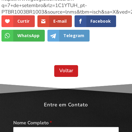
q=7+de+setembro&rlz=1C1YTUH_pt-
PTBR1003BR1003&source=lnms&tbm=isch&sa=X&ve
Curtir
E-mail
Facebook
WhatsApp
Telegram
Voltar
Entre em Contato
Nome Completo
*