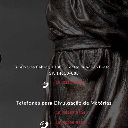
R. Álvares Cabral, 1336 – Centro, Ribeirão Preto –
SP, 14010-080
(16) 3211-7200
Telefones para Divulgação de Matérias
(16) 99267-3704
(16) 99299-5373