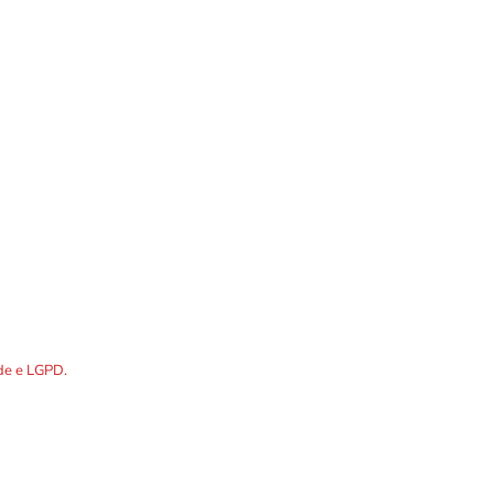
Localização
DOS os dados preenchidos no
ade e LGPD.