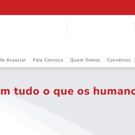
$ 2.883.668,55 DE PRECATÓRIOS
Me Associar
Fale Conosco
Quem Somos
Convênios
em tudo o que os human