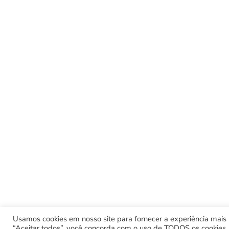
Usamos cookies em nosso site para fornecer a experiência mais r
“Aceitar todos”, você concorda com o uso de TODOS os cookies. 