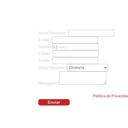
Entre em Contato
Nome Completo
*
E-mail
*
Telefone
Cidade
*
Estado
*
Departamentos
*
Mensagem
*
Ao clicar em "Enviar" você concorda com o uso de TO
formulário. Por favor leia a nossa
Política de Privacid
Enviar