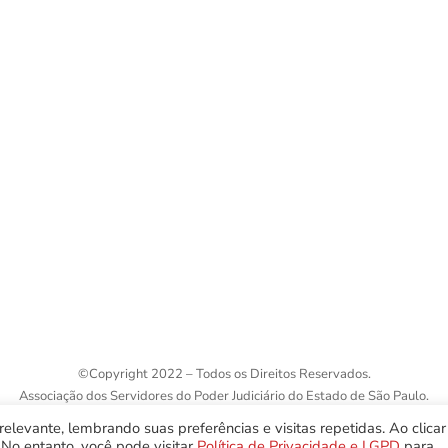
R. Álvares Cabral, 1336
Telefones p
©
Copyright 2022 – Todos os Direitos Reservados.
Associação dos Servidores do Poder Judiciário do Estado de São Paulo.
elevante, lembrando suas preferências e visitas repetidas. Ao clica
No entanto, você pode visitar
Política de Privacidade e LGPD
para