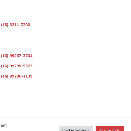
 – Centro, Ribeirão Preto – SP, 14010-080
(16) 3211-7200
ara Divulgação de Matérias
(16) 99267-3704
(16) 99299-5373
(16) 99286-1139
r em
Cookie Settings
Aceitar tudo