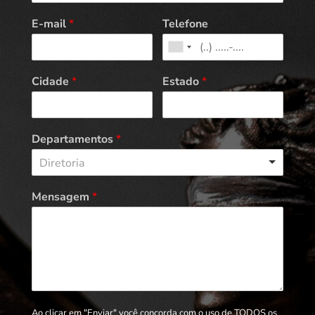
E-mail
*
Telefone
Cidade
*
Estado
*
Departamentos
*
Diretoria
Mensagem
*
Ao clicar em "Enviar" você concorda com o uso de TODOS os