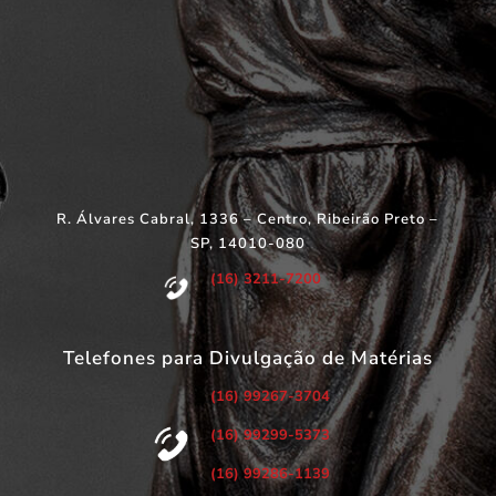
R. Álvares Cabral, 1336 – Centro, Ribeirão Preto –
SP, 14010-080
(16) 3211-7200
Telefones para Divulgação de Matérias
(16) 99267-3704
(16) 99299-5373
(16) 99286-1139