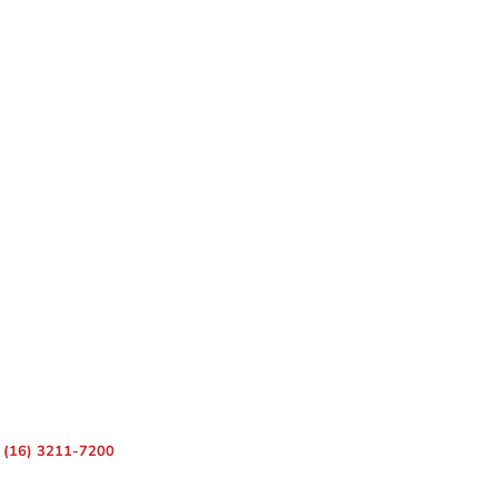
 – Centro, Ribeirão Preto – SP, 14010-080
(16) 3211-7200