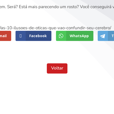
m. Será? Está mais parecendo um rosto? Você conseguirá vi
t/as-10-ilusoes-de-oticas-que-vao-confundir-seu-cerebro/
mail
Facebook
WhatsApp
T
Voltar
Localização