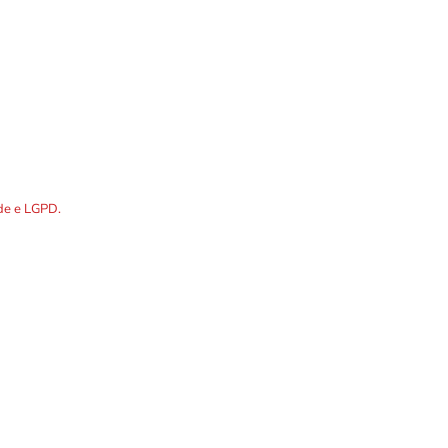
DOS os dados preenchidos no
ade e LGPD.
R. Álvares Cabral, 1336