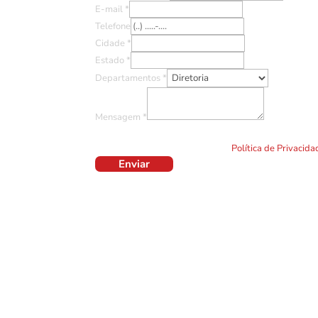
E-mail
*
Telefone
Cidade
*
Estado
*
Departamentos
*
Mensagem
*
Ao clicar em "Enviar" você concorda com o uso de TO
formulário. Por favor leia a nossa
Política de Privacid
Enviar