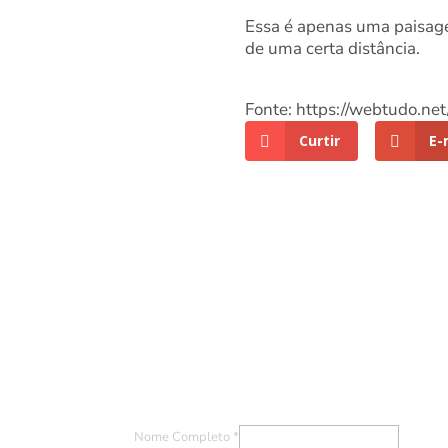
Essa é apenas uma paisage
de uma certa distância.
Fonte: https://webtudo.ne
Curtir
E-
Entre em Contato
Nome Completo
*