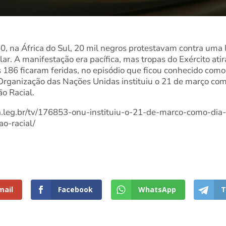
, na África do Sul, 20 mil negros protestavam contra uma l
lar. A manifestação era pacífica, mas tropas do Exército ati
 186 ficaram feridas, no episódio que ficou conhecido como
Organização das Nações Unidas instituiu o 21 de março como
o Racial.
.leg.br/tv/176853-onu-instituiu-o-21-de-marco-como-dia-
o-racial/
mail
Facebook
WhatsApp
T