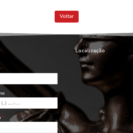
Voltar
Localização
ne
o
*