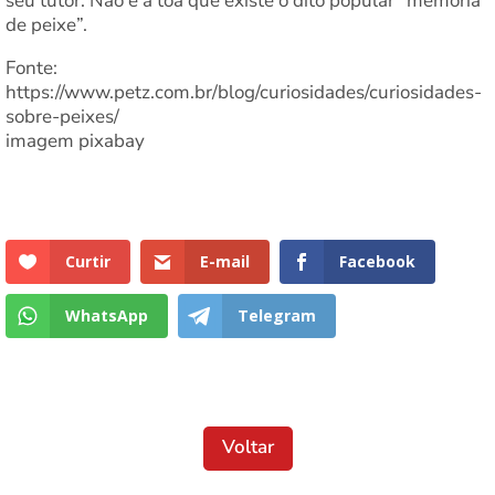
seu tutor. Não é à toa que existe o dito popular “memória
de peixe”.
Fonte:
https://www.petz.com.br/blog/curiosidades/curiosidades-
sobre-peixes/
imagem pixabay
Curtir
E-mail
Facebook
WhatsApp
Telegram
Voltar