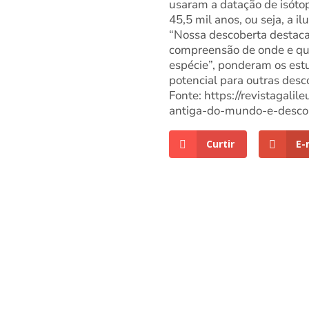
usaram a datação de isótop
45,5 mil anos, ou seja, a 
“Nossa descoberta destaca 
compreensão de onde e qua
espécie”, ponderam os est
potencial para outras desc
Fonte: https://revistagali
antiga-do-mundo-e-descob
Curtir
E-