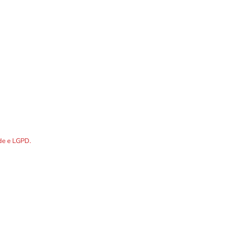
Localização
DOS os dados preenchidos no
ade e LGPD.
R. Álvares Cabral, 1336