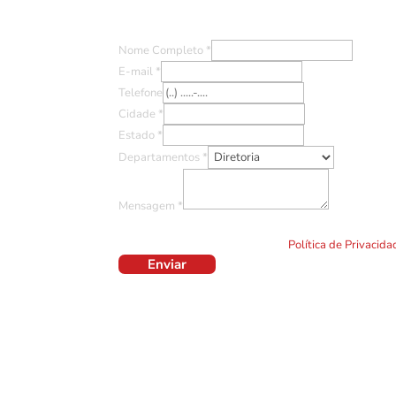
Entre em Contato
Nome Completo
*
E-mail
*
Telefone
Cidade
*
Estado
*
Departamentos
*
Mensagem
*
Ao clicar em "Enviar" você concorda com o uso de TO
formulário. Por favor leia a nossa
Política de Privacid
Enviar