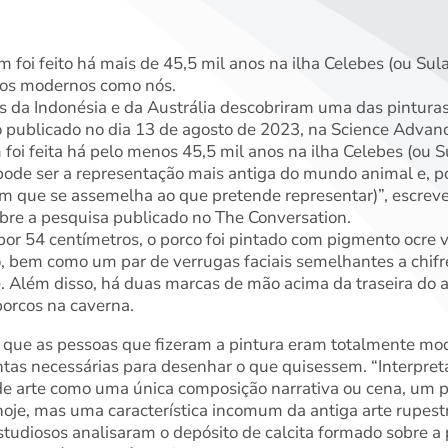
foi feito há mais de 45,5 mil anos na ilha Celebes (ou Sul
os modernos como nós.
s da Indonésia e da Austrália descobriram uma das pinturas
 publicado no dia 13 de agosto de 2023, na Science Adva
foi feita há pelo menos 45,5 mil anos na ilha Celebes (ou S
pode ser a representação mais antiga do mundo animal e, p
em que se assemelha ao que pretende representar)”, escre
bre a pesquisa publicado no The Conversation.
or 54 centímetros, o porco foi pintado com pigmento ocre
o, bem como um par de verrugas faciais semelhantes a chifre
 Além disso, há duas marcas de mão acima da traseira do a
porcos na caverna.
m que as pessoas que fizeram a pintura eram totalmente mo
ntas necessárias para desenhar o que quisessem. “Interpre
de arte como uma única composição narrativa ou cena, um 
oje, mas uma característica incomum da antiga arte rupestre
studiosos analisaram o depósito de calcita formado sobre a 