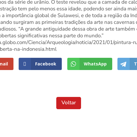
os da série de urânio. O teste revelou que a camada de calc
ilustração tem pelo menos essa idade, podendo ser ainda mai
a importância global de Sulawesi, e de toda a região da In
ndo surgiram as primeiras tradições da arte nas cavernas 
udiosos. “A grande antiguidade dessa obra de arte também o
obertas significativas nessa parte do mundo.”
leu.globo.com/Ciencia/Arqueologia/noticia/2021/01/pintura-
erta-na-indonesia.html
mail
Facebook
WhatsApp
T
Voltar