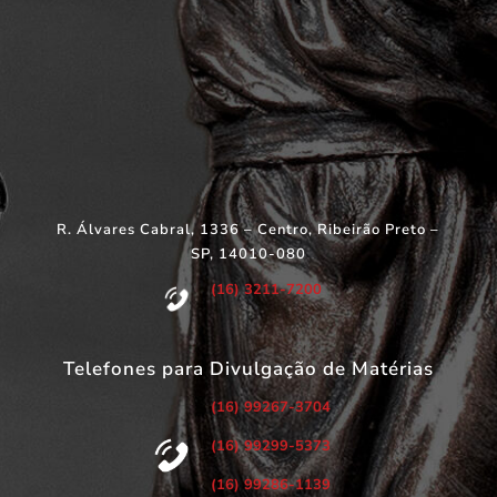
R. Álvares Cabral, 1336 – Centro, Ribeirão Preto –
SP, 14010-080
(16) 3211-7200
Telefones para Divulgação de Matérias
(16) 99267-3704
(16) 99299-5373
(16) 99286-1139