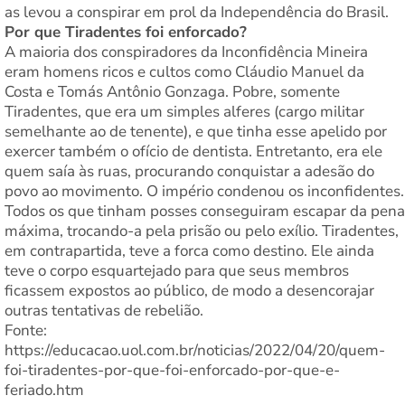
as levou a conspirar em prol da Independência do Brasil.
Por que Tiradentes foi enforcado?
A maioria dos conspiradores da Inconfidência Mineira
eram homens ricos e cultos como Cláudio Manuel da
Costa e Tomás Antônio Gonzaga. Pobre, somente
Tiradentes, que era um simples alferes (cargo militar
semelhante ao de tenente), e que tinha esse apelido por
exercer também o ofício de dentista. Entretanto, era ele
quem saía às ruas, procurando conquistar a adesão do
povo ao movimento. O império condenou os inconfidentes.
Todos os que tinham posses conseguiram escapar da pena
máxima, trocando-a pela prisão ou pelo exílio. Tiradentes,
em contrapartida, teve a forca como destino. Ele ainda
teve o corpo esquartejado para que seus membros
ficassem expostos ao público, de modo a desencorajar
outras tentativas de rebelião.
Fonte:
https://educacao.uol.com.br/noticias/2022/04/20/quem-
foi-tiradentes-por-que-foi-enforcado-por-que-e-
feriado.htm