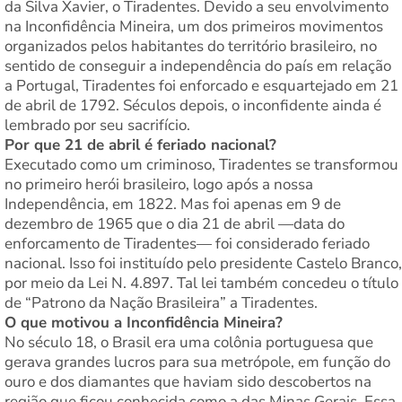
da Silva Xavier, o Tiradentes. Devido a seu envolvimento
na Inconfidência Mineira, um dos primeiros movimentos
organizados pelos habitantes do território brasileiro, no
sentido de conseguir a independência do país em relação
a Portugal, Tiradentes foi enforcado e esquartejado em 21
de abril de 1792. Séculos depois, o inconfidente ainda é
lembrado por seu sacrifício.
Por que 21 de abril é feriado nacional?
Executado como um criminoso, Tiradentes se transformou
no primeiro herói brasileiro, logo após a nossa
Independência, em 1822. Mas foi apenas em 9 de
dezembro de 1965 que o dia 21 de abril —data do
enforcamento de Tiradentes— foi considerado feriado
nacional. Isso foi instituído pelo presidente Castelo Branco,
por meio da Lei N. 4.897. Tal lei também concedeu o título
de “Patrono da Nação Brasileira” a Tiradentes.
O que motivou a Inconfidência Mineira?
No século 18, o Brasil era uma colônia portuguesa que
gerava grandes lucros para sua metrópole, em função do
ouro e dos diamantes que haviam sido descobertos na
região que ficou conhecida como a das Minas Gerais. Essa