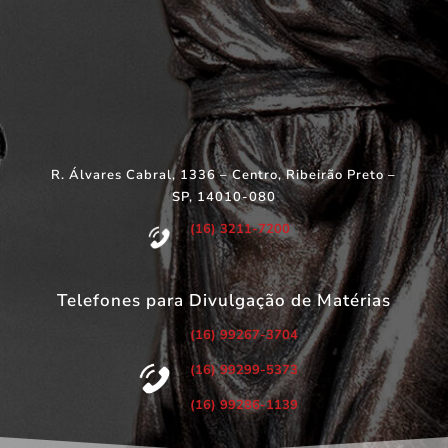
R. Álvares Cabral, 1336 – Centro, Ribeirão Preto –
SP, 14010-080
(16) 3211-7200
Telefones para Divulgação de Matérias
(16) 99267-3704
(16) 99299-5373
(16) 99286-1139