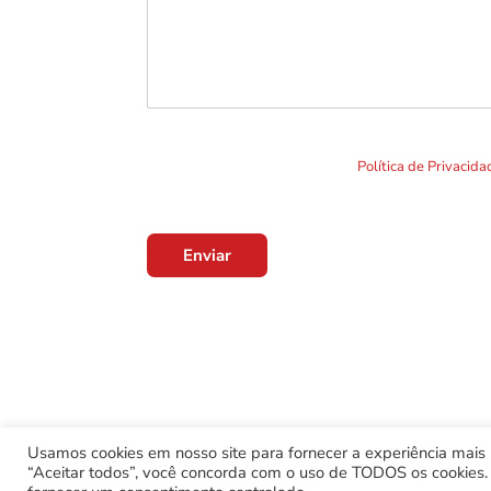
Ao clicar em "Enviar" você concorda com o uso de TO
formulário. Por favor leia a nossa
Política de Privacid
Enviar
Usamos cookies em nosso site para fornecer a experiência mais r
“Aceitar todos”, você concorda com o uso de TODOS os cookies. 