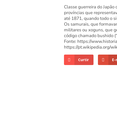
Classe guerreira do Japão
províncias que representav
até 1871, quando todo o si
Os samurais, que formavam
militares ou xoguns, que g
código chamado bushido (“a 
Fonte: https://www.histo
https://pt.wikipedia.org/wi
Curtir
E-