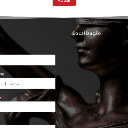
Voltar
Localização
ne
o
*