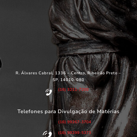
R. Álvares Cabral, 1336 – Centro, Ribeirão Preto –
SP, 14010-080
(16) 3211-7200
Telefones para Divulgação de Matérias
(16) 99267-3704
(16) 99299-5373