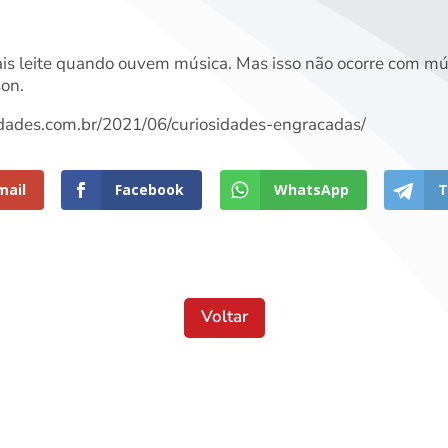
 leite quando ouvem música. Mas isso não ocorre com mús
son.
idades.com.br/2021/06/curiosidades-engracadas/
mail
Facebook
WhatsApp
T
Voltar
Localização