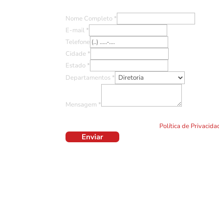
Nome Completo
*
E-mail
*
Telefone
Cidade
*
Estado
*
Departamentos
*
Mensagem
*
Ao clicar em "Enviar" você concorda com o uso de TO
formulário. Por favor leia a nossa
Política de Privacid
Enviar