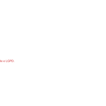
DOS os dados preenchidos no
ade e LGPD.
R. Álvares Cabral, 1336