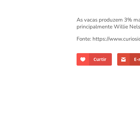
As vacas produzem 3% mais
principalmente Willie Nel
Fonte: https://www.curios
Curtir
E-
Entre em Contato