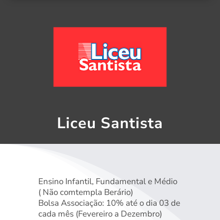
Liceu Santista
Ensino Infantil, Fundamental e Médio
( Não comtempla Berário)
Bolsa Associação: 10% até o dia 03 de
cada mês (Fevereiro a Dezembro)