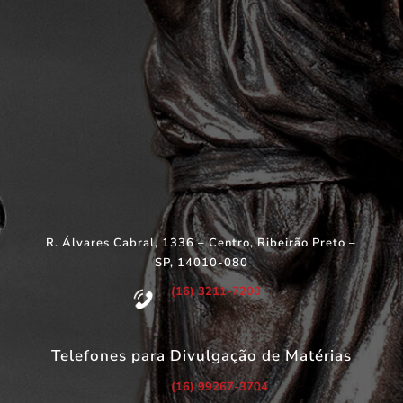
R. Álvares Cabral, 1336 – Centro, Ribeirão Preto –
SP, 14010-080
(16) 3211-7200
Telefones para Divulgação de Matérias
(16) 99267-3704