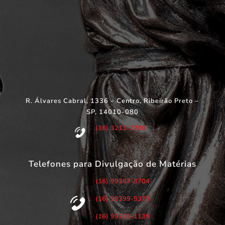
R. Álvares Cabral, 1336 – Centro, Ribeirão Preto –
SP, 14010-080
(16) 3211-7200
Telefones para Divulgação de Matérias
(16) 99267-3704
(16) 99299-5373
(16) 99286-1139