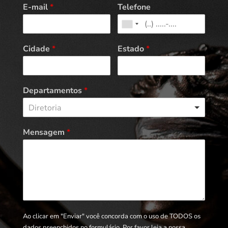
E-mail
*
Telefone
Cidade
*
Estado
*
Departamentos
*
Diretoria
Mensagem
*
Ao clicar em "Enviar" você concorda com o uso de TODOS os
dados preenchidos no formulário. Por favor leia a nossa