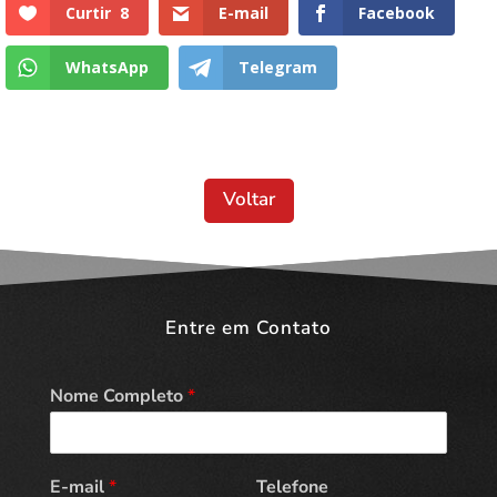
Curtir
8
E-mail
Facebook
WhatsApp
Telegram
Voltar
Entre em Contato
Nome Completo
*
E-mail
*
Telefone