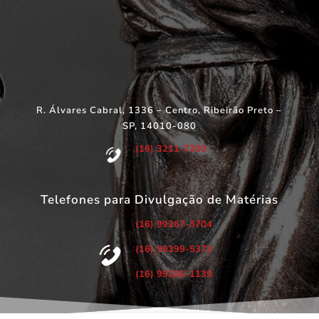
R. Álvares Cabral, 1336 – Centro, Ribeirão Preto –
SP, 14010-080
(16) 3211-7200
Telefones para Divulgação de Matérias
(16) 99267-3704
(16) 99299-5373
(16) 99286-1139