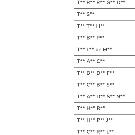
T** R** R** G** D**
T** S**
T** T** H**
T** B** P**
T** L** de M**
T** A** C**
T** B** D** F**
T** C** B** S**
T** A** D** S** N**
T** H** R**
T** H** P** J**
T** C** R** L**