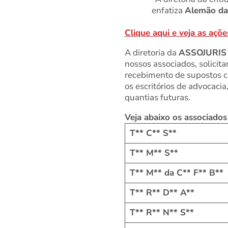
enfatiza
Alemão d
Clique aqui e veja as açõe
A diretoria da
ASSOJURIS
nossos associados, solicita
recebimento de supostos cr
os escritórios de advocaci
quantias futuras.
Veja abaixo os associado
T** C** S**
T** M** S**
T** M** da C** F** B**
T** R** D** A**
T** R** N** S**