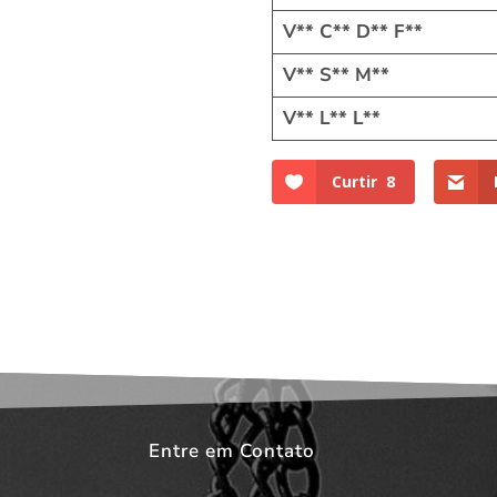
V** C** D** F**
V** S** M**
V** L** L**
Curtir
8
Entre em Contato