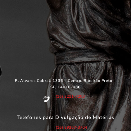
R. Álvares Cabral, 1336 – Centro, Ribeirão Preto –
SP, 14010-080
(16) 3211-7200
Telefones para Divulgação de Matérias
(16) 99267-3704