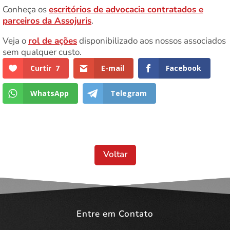
Conheça os
escritórios de advocacia contratados e
parceiros da Assojuris
.
Veja o
rol de ações
disponibilizado aos nossos associados
sem qualquer custo.
Curtir
7
E-mail
Facebook
WhatsApp
Telegram
Voltar
Entre em Contato